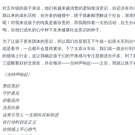
对五年级的孩子来说，他们有越来越清楚的逻辑推演意识，但还没有办
路以来的成长历程，在许多的碰撞中，瞎子摸象般理解这个社会，渐渐
呢！对我来说孩子的纯真是最珍贵的，而我期待着一次的活动，在主办
鸣，在他们成长的心中种下未来健康社会意识的种子。
为了让孩子更有团体的意识，所以我们在星期五下午就一起搭火车到台
或是看书，一点都不会显得紧张。下了太原火车站，我们就一路步行到
的矮墙上行走，这让我确定孩子们的平衡感与专注度都进步许多。到了
三提醒要好好交朋友，并在颂诗——当钟声响起——之后，我就让孩子
《当钟声响起》
赞叹美好
守护真实
崇敬高尚
决意向善
这将引导人 一生朝向目标前进
在行动时趋近正义
在情感上平心静气