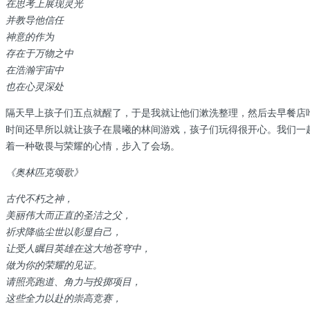
在思考上展现灵光
并教导他信任
神意的作为
存在于万物之中
在浩瀚宇宙中
也在心灵深处
隔天早上孩子们五点就醒了，于是我就让他们漱洗整理，然后去早餐店
时间还早所以就让孩子在晨曦的林间游戏，孩子们玩得很开心。我们一
着一种敬畏与荣耀的心情，步入了会场。
《奥林匹克颂歌》
古代不朽之神，
美丽伟大而正直的圣洁之父，
祈求降临尘世以彰显自己，
让受人瞩目英雄在这大地苍穹中，
做为你的荣耀的见证。
请照亮跑道、角力与投掷项目，
这些全力以赴的崇高竞赛，