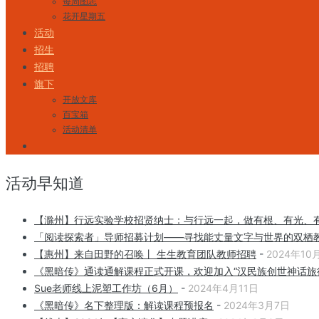
每周图志
花开星期五
活动
招生
招聘
旗下
开放文库
百宝箱
活动清单
活动早知道
【滁州】行远实验学校招贤纳士：与行远一起，做有根、有光、
「阅读探索者」导师招募计划——寻找能丈量文字与世界的双栖
【惠州】来自田野的召唤丨 生生教育团队教师招聘
-
2024年10
《黑暗传》通读通解课程正式开课，欢迎加入“汉民族创世神话旅
Sue老师线上泥塑工作坊（6月）
-
2024年4月11日
《黑暗传》名下整理版：解读课程预报名
-
2024年3月7日