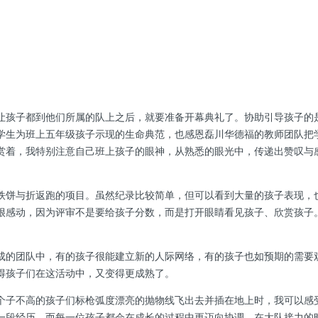
让孩子都到他们所属的队上之后，就要准备开幕典礼了。协助引导孩子的
学生为班上五年级孩子示现的生命典范，也感恩磊川华德福的教师团队把
赏着，我特别注意自己班上孩子的眼神，从熟悉的眼光中，传递出赞叹与
铁饼与折返跑的项目。虽然纪录比较简单，但可以看到大量的孩子表现，
很感动，因为评审不是要给孩子分数，而是打开眼睛看见孩子、欣赏孩子
成的团队中，有的孩子很能建立新的人际网络，有的孩子也如预期的需要
得孩子们在这活动中，又变得更成熟了。
个子不高的孩子们标枪弧度漂亮的抛物线飞出去并插在地上时，我可以感
一段经历，而每一位孩子都会在成长的过程中更迈向协调。在大队接力的