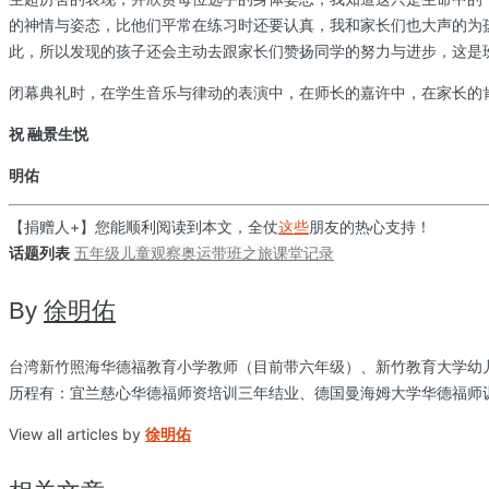
的神情与姿态，比他们平常在练习时还要认真，我和家长们也大声的为
此，所以发现的孩子还会主动去跟家长们赞扬同学的努力与进步，这是
闭幕典礼时，在学生音乐与律动的表演中，在师长的嘉许中，在家长的
祝 融景生悦
明佑
【捐赠人+】您能顺利阅读到本文，全仗
这些
朋友的热心支持！
话题列表
五年级
儿童观察
奥运
带班之旅
课堂记录
By
徐明佑
台湾新竹照海华德福教育小学教师（目前带六年级）、新竹教育大学幼
历程有：宜兰慈心华德福师资培训三年结业、德国曼海姆大学华德福师
View all articles by
徐明佑