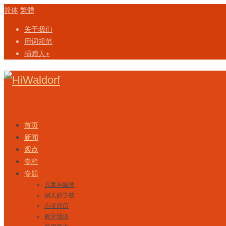
简体
繁體
关于我们
用词规范
捐赠人+
Skip to content
首页
新闻
观点
专栏
专题
儿童与媒体
别人的学校
心灵周历
教学现场