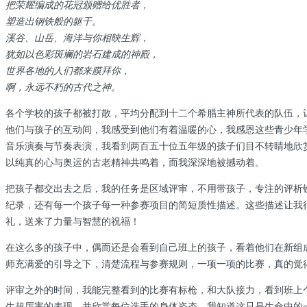
把荣耀编成的花冠颁赠给优胜者，
塑造出钢铁般的躯干。
溪谷、山岳、海洋与你相映生辉，
犹如以色彩斑斓的岩石建成的神殿，
世界各地的人们都来膜拜你，
啊，永远不朽的古代之神。
各个学校的孩子都被打散，平均分配到十二个希腊主神所代表的队伍，
他们与孩子的互动间，我感受到他们有着温暖的心，我感恩这些青少年
音乐演奏与节奏表演，我看到两百五十位五年级的孩子们目不转睛地欣
以纯真的心与奥运的古老精神共鸣着，而我深深地被撼动着。
把孩子都交出去之后，我的任务是区域评审，不用带孩子，专注的评析
纪录，还有每一个孩子每一种参赛项目的简短质性描述。这些描述让我
礼，送来了力量与智慧的祝福！
在这么多的孩子中，偶而还是会看到自己班上的孩子，看着他们在新组
师充满爱的引导之下，清楚流程与参赛规则，一项一项的比赛，真的觉
评审之外的时间，我能完整看到的比赛有标枪，和大队接力，看到班上
生超厉害的表现，并欣赏每位选手的身体姿态，我知道这只是生命中的