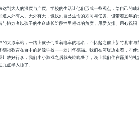
法达到大人的深度与广度。学校的生活让他们形成一些观点，给自己的成
知道人外有人、天外有天，也找到自己生命的方向与任务。但带着五年的
者与协办者以孩子的生命成长阶段性里程碑的角度，用爱安排、用心祝福
中的太原车站，一路上孩子们看着电车的地名，回忆起之前上新竹县市与
华德福教育在台中的起源学校——磊川华德福。我们在河堤边走着，即使
磊川放好行李，我们小小游戏之后就去吃晚餐了，晚上我们住在磊川的礼
在九点半入睡了。