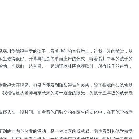
是磊川华德福中学的孩子，看着他们的言行举止，让我非常的赞赏，从
学生教得很好。开幕典礼是简单而庄严的仪式，听着磊川中学的孩子的
感动。当我们一起宣誓、一起朗诵奥林匹克颂歌时，所有孩子的声音，
也觉得大开眼界。但是当我看到随队评审的表格，除了指标的勾选协助
。我相信这从老师与家长来的每一道爱的眼光，为孩子五年级的成长洗
观察队友一段时间。而看着他们独立的在陌生的团体中，在其他学校老
受到他们内心散发的悸动，是一种欣喜的成就感。我也看到其他学校学
时候，我有机会看到班上每一位孩子奋力跑步的模样，他们尽全力奔跑