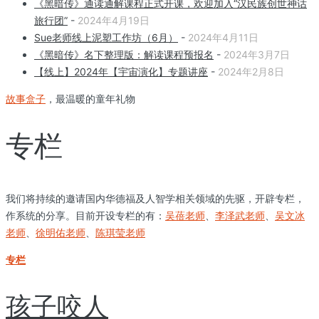
《黑暗传》通读通解课程正式开课，欢迎加入“汉民族创世神话
旅行团”
-
2024年4月19日
Sue老师线上泥塑工作坊（6月）
-
2024年4月11日
《黑暗传》名下整理版：解读课程预报名
-
2024年3月7日
【线上】2024年【宇宙演化】专题讲座
-
2024年2月8日
故事盒子
，最温暖的童年礼物
专栏
我们将持续的邀请国内华德福及人智学相关领域的先驱，开辟专栏，
作系统的分享。目前开设专栏的有：
吴蓓老师
、
李泽武老师
、
吴文冰
老师
、
徐明佑老师
、
陈琪莹老师
专栏
孩子咬人