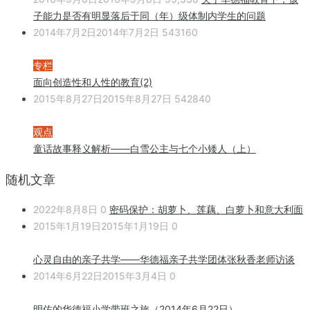
子能力是否有明显落后于同（年）级体制内学生的问题
2014年7月2日
2014年7月2日
543160
专栏
面向创造性和人性的教育(2)
2015年8月27日
2015年8月27日
542840
观点
童话故事释义解析——白雪公主与七个小矮人（上）
随机文章
2022年8月8日
0
密码保护：胡萝卜、莲藕、白萝卜和意大利面
2015年1月19日
2015年1月19日
0
心灵自由的亲子共学——华德福亲子共学团体张秋香老师访谈
2014年6月22日
2015年3月4日
0
明佑的华德福小学带班之旅（2014年6月22日）