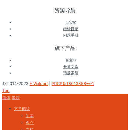
资源导航
百宝箱
特辑目录
问题手册
旗下产品
百宝箱
开放文库
话题索引
© 2014-2023
HiWaldorf
|
陕ICP备18013858号-1
Top
简体
繁體
文章阅读
新闻
观点
专栏