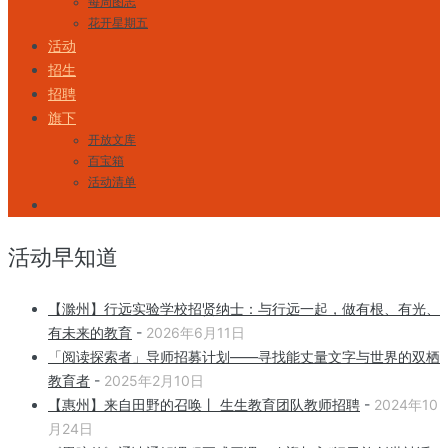
每周图志
花开星期五
活动
招生
招聘
旗下
开放文库
百宝箱
活动清单
活动早知道
【滁州】行远实验学校招贤纳士：与行远一起，做有根、有光、
有未来的教育
-
2026年6月11日
「阅读探索者」导师招募计划——寻找能丈量文字与世界的双栖
教育者
-
2025年2月10日
【惠州】来自田野的召唤丨 生生教育团队教师招聘
-
2024年10
月24日