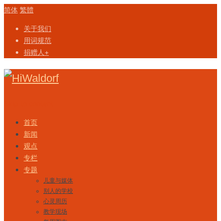
简体
繁體
关于我们
用词规范
捐赠人+
Skip to content
首页
新闻
观点
专栏
专题
儿童与媒体
别人的学校
心灵周历
教学现场