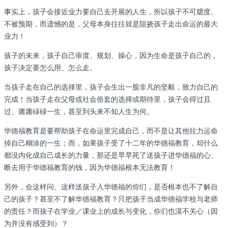
事实上，孩子会接近业力要自己去开展的人生，所以孩子不可臆度、
不被预期，而遗憾的是，父母本身往往就是阻挠孩子走出命运的最大
业力！
孩子的未来，孩子自己审度、规划、操心，因为生命是孩子自己的，
孩子决定要怎么用、怎么走。
当孩子走在自己的选择里，孩子会生出一股非凡的坚毅，致力自己的
完成！当孩子走在父母或社会俗套的选择或期待里，孩子会得过且
过、庸庸碌碌一生，甚至到头来不知人生为何。
华德福教育是要帮助孩子在命运里完成自己，而不是让其他拉力运命
掉自己糊涂的一生；而，如果孩子受了十二年的华德福教育，却什么
都没内化成自己成长的力量，那还是早早死了送孩子进华德福的心、
断去用于华德福教育的钱，因为华德福根本无法教育！
另外，会这样问、这样送孩子入华德福的你们，是否根本也不了解自
己的孩子？甚至不了解华德福教育？只把孩子当成华德福学校与老师
的责任？而孩子在学业／课业上的成长与变化，你们也漠不关心（因
为并没有感受到）？