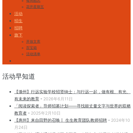
每周图志
花开星期五
活动
招生
招聘
旗下
开放文库
百宝箱
活动清单
活动早知道
【滁州】行远实验学校招贤纳士：与行远一起，做有根、有光、
有未来的教育
-
2026年6月11日
「阅读探索者」导师招募计划——寻找能丈量文字与世界的双栖
教育者
-
2025年2月10日
【惠州】来自田野的召唤丨 生生教育团队教师招聘
-
2024年10
月24日