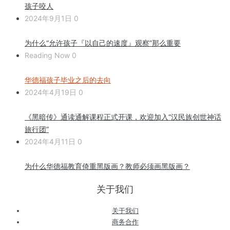
孩子咬人
2024年9月1日
0
为什么“允许孩子『以自己的速度』观察”那么重要
Reading Now
0
华德福孩子毕业之后的去向
2024年4月19日
0
《黑暗传》通读通解课程正式开课，欢迎加入“汉民族创世神话
旅行团”
2024年4月11日
0
为什么华德福教育倚重黑版画？教师必须画黑版画？
关于我们
关于我们
商务合作