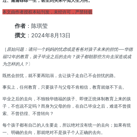
过、庸庸碌碌一生，甚至到头来不知人生为何。
本文由作者授权本站刊发，未经许可，严禁转载
作者
：陈琪莹
撰文
：2024年8月13日
［
原始问题：请问一个妈妈的忧虑或是爸爸对孩子未来的担忧──华德
福12年的教育，孩子毕业之后的去向？孩子都朝那些方向去深造或成
为怎样的人？
〕
既然会担忧，就不要再陷溺，去让孩子走自己不会担忧的路。
事实上，任何教育，只要孩子与父母不肯相信，教育就做不下去。
毕业之后的去向，不独独华德福的孩子、即便正统体制教育上来的孩
子，不也说不定吗？而身为父母的你，在自己毕业之后，难道不曾摸
索、不曾彷徨、不曾转向？
每个孩子都有自己的人生要走，所以绝对没有统一的去向；如果有统
一、明确的去向，那就绝对不是孩子个人正确的去向。