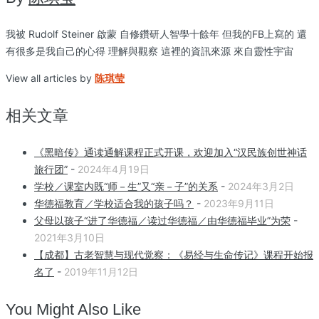
我被 Rudolf Steiner 啟蒙 自修鑽研人智學十餘年 但我的FB上寫的 還
有很多是我自己的心得 理解與觀察 這裡的資訊來源 來自靈性宇宙
View all articles by
陈琪莹
相关文章
《黑暗传》通读通解课程正式开课，欢迎加入“汉民族创世神话
旅行团”
-
2024年4月19日
学校／课室内既“师－生”又“亲－子”的关系
-
2024年3月2日
华德福教育／学校适合我的孩子吗？
-
2023年9月11日
父母以孩子“进了华德福／读过华德福／由华德福毕业”为荣
-
2021年3月10日
【成都】古老智慧与现代觉察：《易经与生命传记》课程开始报
名了
-
2019年11月12日
You Might Also Like