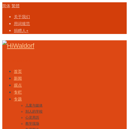
简体
繁體
关于我们
用词规范
捐赠人+
Skip to content
首页
新闻
观点
专栏
专题
儿童与媒体
别人的学校
心灵周历
教学现场