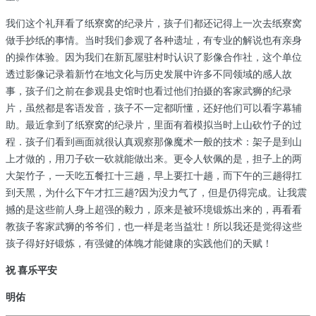
我们这个礼拜看了纸寮窝的纪录片，孩子们都还记得上一次去纸寮窝
做手抄纸的事情。当时我们参观了各种遗址，有专业的解说也有亲身
的操作体验。因为我们在新瓦屋驻村时认识了影像合作社，这个单位
透过影像记录着新竹在地文化与历史发展中许多不同领域的感人故
事，孩子们之前在参观县史馆时也看过他们拍摄的客家武狮的纪录
片，虽然都是客语发音，孩子不一定都听懂，还好他们可以看字幕辅
助。最近拿到了纸寮窝的纪录片，里面有着模拟当时上山砍竹子的过
程．孩子们看到画面就很认真观察那像魔术一般的技术：架子是到山
上才做的，用刀子砍一砍就能做出来。更令人钦佩的是，担子上的两
大架竹子，一天吃五餐扛十三趟，早上要扛十趟，而下午的三趟得扛
到天黑，为什么下午才扛三趟?因为没力气了，但是仍得完成。让我震
撼的是这些前人身上超强的毅力，原来是被环境锻炼出来的，再看看
教孩子客家武狮的爷爷们，也一样是老当益壮！所以我还是觉得这些
孩子得好好锻炼，有强健的体魄才能健康的实践他们的天赋！
祝 喜乐平安
明佑