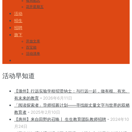
每周图志
花开星期五
活动
招生
招聘
旗下
开放文库
百宝箱
活动清单
活动早知道
【滁州】行远实验学校招贤纳士：与行远一起，做有根、有光、
有未来的教育
-
2026年6月11日
「阅读探索者」导师招募计划——寻找能丈量文字与世界的双栖
教育者
-
2025年2月10日
【惠州】来自田野的召唤丨 生生教育团队教师招聘
-
2024年10
月24日