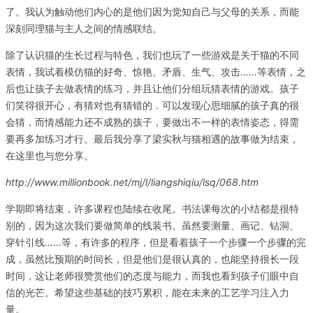
了。我认为触动他们内心的是他们因为觉知自己与父母的关系，而能
深刻同理猫与主人之间的情感联结。
除了认识猫的生长过程与特色，我们也玩了一些游戏是关于猫的不同
表情，我试着模仿猫的好奇、惊艳、矛盾、生气、攻击……等表情，之
后也让孩子去做表情的练习，并且让他们分组玩猜表情的游戏。孩子
们笑得很开心，有猜对也有猜错的．可以发现心思细腻的孩子真的很
会猜，而情感能力还不成熟的孩子，要做出不一样的表情姿态，得需
要再多加练习才行。最后我分享了梁实秋与猫相遇的故事做为结束，
在这里也与您分享。
http://www.millionbook.net/mj/l/liangshiqiu/lsq/068.htm
学期即将结束，许多课程也陆续在收尾。书法课每次的小结都是很特
别的，因为这次我们要做简单的线装书。虽然要测量、画记、钻洞、
穿针引线……等，有许多的程序，但是看着孩子一个步骤一个步骤的完
成，虽然比预期的时间长，但是他们是很认真的，也能坚持很长一段
时间，这让老师很赞赏他们的态度与能力，而我也看到孩子们眼中自
信的光芒。希望这些基础的技巧累积，能在未来的工艺学习注入力
量。