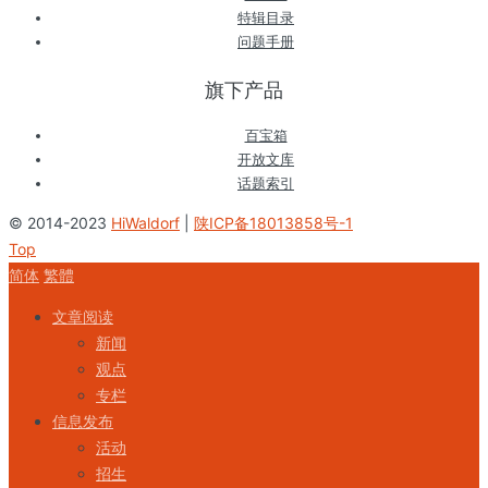
特辑目录
问题手册
旗下产品
百宝箱
开放文库
话题索引
© 2014-2023
HiWaldorf
|
陕ICP备18013858号-1
Top
简体
繁體
文章阅读
新闻
观点
专栏
信息发布
活动
招生