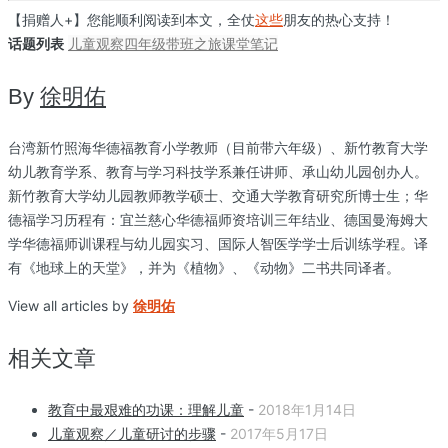
【捐赠人+】您能顺利阅读到本文，全仗
这些
朋友的热心支持！
话题列表
儿童观察
四年级
带班之旅
课堂笔记
By
徐明佑
台湾新竹照海华德福教育小学教师（目前带六年级）、新竹教育大学
幼儿教育学系、教育与学习科技学系兼任讲师、承山幼儿园创办人。
新竹教育大学幼儿园教师教学硕士、交通大学教育研究所博士生；华
德福学习历程有：宜兰慈心华德福师资培训三年结业、德国曼海姆大
学华德福师训课程与幼儿园实习、国际人智医学学士后训练学程。译
有《地球上的天堂》，并为《植物》、《动物》二书共同译者。
View all articles by
徐明佑
相关文章
教育中最艰难的功课：理解儿童
-
2018年1月14日
儿童观察／儿童研讨的步骤
-
2017年5月17日