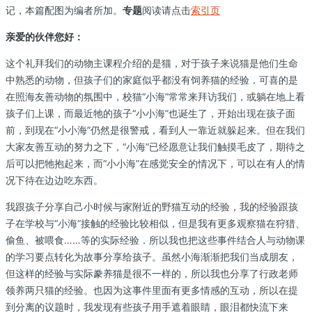
记，本篇配图为编者所加。
专题
阅读请点击
索引页
亲爱的伙伴您好：
这个礼拜我们的动物主课程介绍的是猫，对于孩子来说猫是他们生命
中熟悉的动物，但孩子们的家庭似乎都没有饲养猫的经验．可喜的是
在照海友善动物的氛围中，校猫“小海”常常来拜访我们，或躺在地上看
孩子们上课，而最近牠的孩子“小小海”也诞生了，开始出现在孩子面
前，到现在“小小海”仍然是很警戒，看到人一靠近就躲起来。但在我们
大家友善互动的努力之下，“小海”已经愿意让我们触摸毛皮了，期待之
后可以把牠抱起来，而“小小海”在感觉安全的情况下，可以在有人的情
况下待在边边吃东西。
我跟孩子分享自己小时候与家附近的野猫互动的经验，我的经验跟孩
子在学校与“小海”接触的经验比较相似，但是我有更多观察猫在狩猎、
偷鱼、被喂食……等的实际经验．所以我也把这些事件结合人与动物课
的学习要点转化为故事分享给孩子。虽然小海渐渐把我们当成朋友，
但这样的经验与实际豢养猫是很不一样的，所以我也分享了行政老师
领养两只猫的经验。也因为这事件里面有更多情感的互动，所以在提
到分离的议题时，我发现有些孩子用手遮着眼睛，眼泪都快流下来