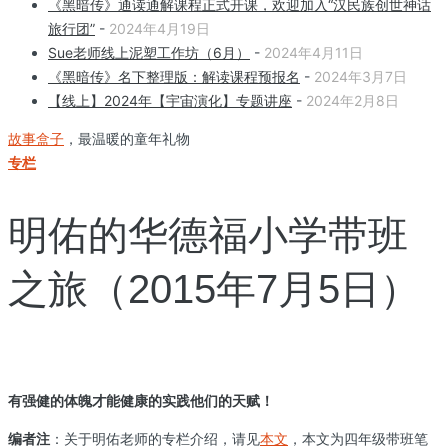
《黑暗传》通读通解课程正式开课，欢迎加入“汉民族创世神话
旅行团”
-
2024年4月19日
Sue老师线上泥塑工作坊（6月）
-
2024年4月11日
《黑暗传》名下整理版：解读课程预报名
-
2024年3月7日
【线上】2024年【宇宙演化】专题讲座
-
2024年2月8日
故事盒子
，最温暖的童年礼物
专栏
明佑的华德福小学带班
之旅（2015年7月5日）
有强健的体魄才能健康的实践他们的天赋！
编者注
：关于明佑老师的专栏介绍，请见
本文
，本文为四年级带班笔