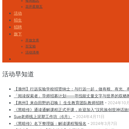
每周图志
花开星期五
活动
招生
招聘
旗下
开放文库
百宝箱
活动清单
活动早知道
【滁州】行远实验学校招贤纳士：与行远一起，做有根、有光、
「阅读探索者」导师招募计划——寻找能丈量文字与世界的双栖
【惠州】来自田野的召唤丨 生生教育团队教师招聘
-
2024年10
《黑暗传》通读通解课程正式开课，欢迎加入“汉民族创世神话旅
Sue老师线上泥塑工作坊（6月）
-
2024年4月11日
《黑暗传》名下整理版：解读课程预报名
-
2024年3月7日