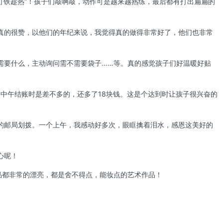
打铁趁热”！孩子们敲啊敲，动作可是越来越熟练，最后都有打出扁扁的
真的很赞，以他们的年纪来说，我觉得真的做得非常好了，他们也非常
需要什么，主动询问需不需要袋子……等。真的感觉孩子们好温暖好贴
中午结账时是差不多的，还多了18块钱。这是个达到时让孩子很兴奋的
的邮局划拨。一个上午，我感动好多次，眼眶擒着泪水，感恩这美好的
心呢！
品都非常的漂亮，都是舍不得点，能妆点的艺术作品！