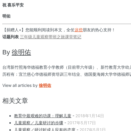
祝 喜乐平安
明佑
【捐赠人+】您能顺利阅读到本文，全仗
这些
朋友的热心支持！
话题列表
三年级
儿童观察
带班之旅
课堂笔记
By
徐明佑
台湾新竹照海华德福教育小学教师（目前带六年级）、新竹教育大学幼
历程有：宜兰慈心华德福师资培训三年结业、德国曼海姆大学华德福师
View all articles by
徐明佑
相关文章
教育中最艰难的功课：理解儿童
-
2018年1月14日
儿童观察／儿童研讨的步骤
-
2017年5月17日
儿童观察／研讨时成人应有的态度
-
2017年5月1日