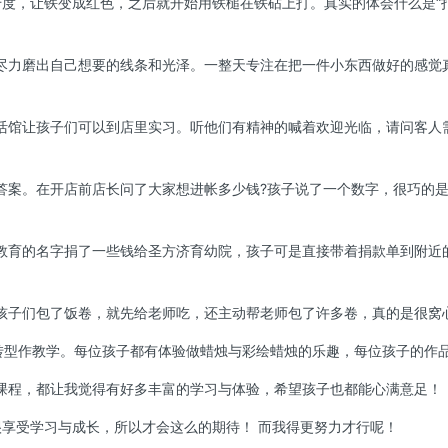
千度，让铁变成红色，之后就开始用铁槌在铁砧上打。真实的体会什么是“
尽力磨出自己想要的线条和光泽。一整天专注在把一件小东西做好的感觉
活馆让孩子们可以到店里实习。听他们有精神的喊着欢迎光临，请问客人
答案。在开店前店长问了大家想进帐多少钱?孩子说了一个数字，很巧的是
教育的名字捐了一些钱给圣方济育幼院，孩子可是直接带着捐款单到附近
孩子们包了饭卷，就先给老师吃，还主动帮老师包了许多卷，真的是很窝
分转型作教学。每位孩子都有体验做蜡烛与彩绘蜡烛的乐趣，每位孩子的作
课程，都让我觉得有好多丰富的学习与体验，希望孩子也都能心满意足！
很享受学习与成长，所以才会这么的期待！ 而我得更努力才行呢！