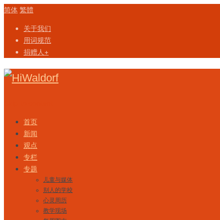
简体
繁體
关于我们
用词规范
捐赠人+
Skip to content
首页
新闻
观点
专栏
专题
儿童与媒体
别人的学校
心灵周历
教学现场