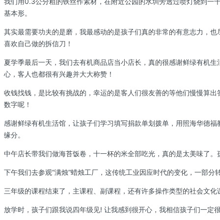
我们用0.3公分粗的铁丝作素材，在附近公园的水圳旁透过喷灯烧到一
基本形。
其实最需要功夫的是磨，我最感动的是孩子们真的非常的有意志力，也
喜欢自己做的拆信刀！
夏学季最后一天，我们去有机商品店当小店长，真的很感谢鲜绿有机生
心，客人也都很有兴趣并大大称赞！
收钱找钱，是比较有挑战的，幸运的是客人们很友善的等他们慢慢算出
数字呢！
感谢鲜绿有机生活馆，让孩子们学习填写捐款单划拨单，用照海华德福
缘分。
中午店长带我们做海苔饭卷，十一杯的米全部吃光，真的是太美味了。
下午我们去参观“满烛”蜡烛工厂，这传统工业因应时代的变化，一部
三年级的课程结束了，主课程、副课程，还有许多操作类型的社会文化
放学时，孩子们跟我说四年级见! 让我感到很开心，我相信孩子们一定