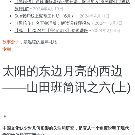
《黑暗传》通读通解课程正式开课，欢迎加入“汉民族创世神话
旅行团”
-
2024年4月19日
Sue老师线上泥塑工作坊（6月）
-
2024年4月11日
《黑暗传》名下整理版：解读课程预报名
-
2024年3月7日
【线上】2024年【宇宙演化】专题讲座
-
2024年2月8日
故事盒子
，最温暖的童年礼物
专栏
太阳的东边月亮的西边
——山田班简讯之六(上)
IF
中国文化缺少对几何图形的关注和研究，是否从一个角度说明了现代