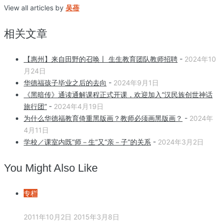
View all articles by
吴蓓
相关文章
【惠州】来自田野的召唤丨 生生教育团队教师招聘
-
2024年10
月24日
华德福孩子毕业之后的去向
-
2024年9月1日
《黑暗传》通读通解课程正式开课，欢迎加入“汉民族创世神话
旅行团”
-
2024年4月19日
为什么华德福教育倚重黑版画？教师必须画黑版画？
-
2024年
4月11日
学校／课室内既“师－生”又“亲－子”的关系
-
2024年3月2日
You Might Also Like
专栏
2011年10月2日
2015年3月8日