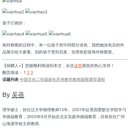
孩子们画的：
画对称图的过程中，有一位孩子把中间部分涂色，我把她涂色后的作
品展示给大家看。别的孩子受到启发，也用色彩装饰对称图形。
【捐赠人+】您能顺利阅读到本文，全仗
这些
朋友的热心支持！
翻页阅读：
1
2
3
话题列表
中国文化
二年级
家长
思考
教学
教师
观察
课堂
课程
By
吴蓓
理学硕士，担任过大学物理教师13年。2001年赴英国爱默生学院学习
华德福教育，2005年9月开始在北京实践华德福教育，目前担任广州
山海源学校主班教师。