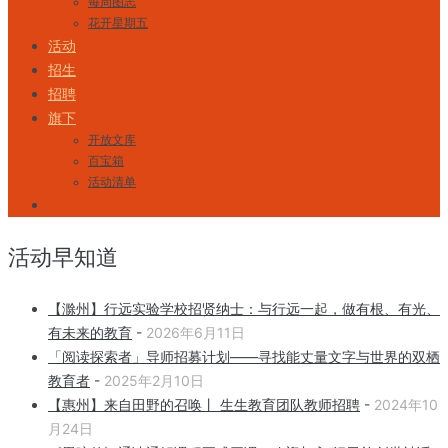
每周图志
花开星期五
活动
招生
招聘
旗下
开放文库
百宝箱
活动清单
活动早知道
【滁州】行远实验学校招贤纳士：与行远一起，做有根、有光、
有未来的教育
-
2026年6月11日
「阅读探索者」导师招募计划——寻找能丈量文字与世界的双栖
教育者
-
2025年2月10日
【惠州】来自田野的召唤丨 生生教育团队教师招聘
-
2024年10
月24日