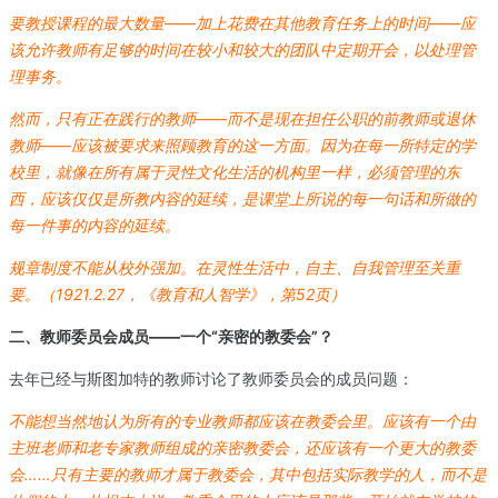
要教授课程的最大数量——加上花费在其他教育任务上的时间——应
该允许教师有足够的时间在较小和较大的团队中定期开会，以处理管
理事务。
然而，只有正在践行的教师——而不是现在担任公职的前教师或退休
教师——应该被要求来照顾教育的这一方面。因为在每一所特定的学
校里，就像在所有属于灵性文化生活的机构里一样，必须管理的东
西，应该仅仅是所教内容的延续，是课堂上所说的每一句话和所做的
每一件事的内容的延续。
规章制度不能从校外强加。在灵性生活中，自主、自我管理至关重
要。（1921.2.27，《教育和人智学》，第52页）
二、教师委员会成员——一个“亲密的教委会”？
去年已经与斯图加特的教师讨论了教师委员会的成员问题：
不能想当然地认为所有的专业教师都应该在教委会里。应该
有一个由
主班老师和老专家教师组成的亲密教委会，还应该
有一个更大的教委
会……只有主要的教师才属于教委会，其
中包括实际教学的人，而不是