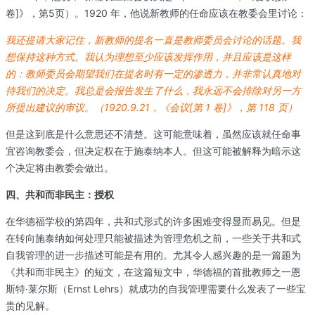
卷]》，第5页）。1920 年，他说新教师的任命应该在教委会里讨论：
我还提请大家记住，新教师的提名一直是教师委员会讨论的
话题。我
想保持这种方式。我认为理想至少应该发挥作用，并
且应该是这样
的：教师委员会期望我们在提名时有一定的渗
透力，并非常认真地对
待我们的决定。我总是会报告发生了
什么，我永远不会排除对另一方
所提出建议的审议。（
1920.9.21，《会议[第 1 卷]》，第 118 页）
但是这到底是什么意思还不清楚。这可能意味着，虽然应该就任命事
宜咨询教委会，但决定权在于施泰纳本人。但这可能被解释为暗示这
个决定将由教委会做出。
四、共和而非民主：授权
在华德福学校的第四年，共和式形式的许多困难变得显而易见。但是
在转向施泰纳如何处理只能被描述为管理危机之前，一些关于共和式
自我管理的进一步描述可能是有用的。尤其令人感兴趣的是一篇题为
《共和而非民主》的短文，在这篇短文中，华德福的首批教师之一恩
斯特·莱尔斯（Ernst Lehrs）就成功的自我管理需要什么发表了一些宝
贵的见解。