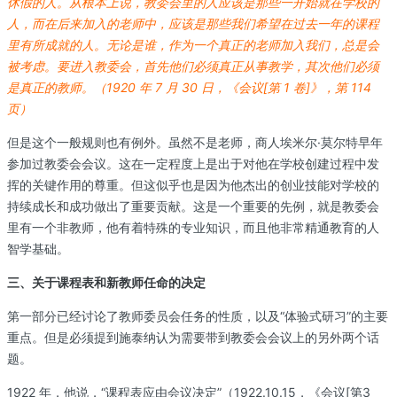
休假的人。从根本上说，教委
会里的人应该是那些一开始就在学校的
人，而在后来加入的
老师中，应该是那些我们希望在过去一年的课程
里有所成就
的人。无论是谁，作为一个真正的老师加入我们，总是会
被
考虑。要进入教委会，首先他们必须真正从事教学，其次他
们必须
是真正的教师。（1920 年 7 月 30 日，《会议[第 1 卷]》
，第 114
页）
但是这个一般规则也有例外。虽然不是老师，商人埃米尔·莫尔特早年
参加过教委会会议。这在一定程度上是出于对他在学校创建过程中发
挥的关键作用的尊重。但这似乎也是因为他杰出的创业技能对学校的
持续成长和成功做出了重要贡献。这是一个重要的先例，就是教委会
里有一个非教师，他有着特殊的专业知识，而且他非常精通教育的人
智学基础。
三、关于课程表和新教师任命的决定
第一部分已经讨论了教师委员会任务的性质，以及“体验式研习”的主要
重点。但是必须提到施泰纳认为需要带到教委会会议上的另外两个话
题。
1922 年，他说，“课程表应由会议决定”（1922.10.15，《会议[第3