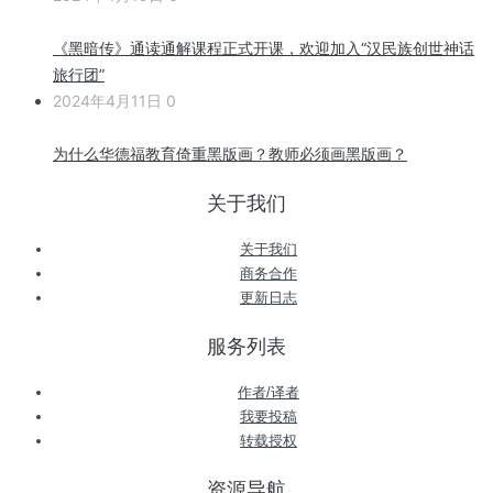
《黑暗传》通读通解课程正式开课，欢迎加入“汉民族创世神话
旅行团”
2024年4月11日
0
为什么华德福教育倚重黑版画？教师必须画黑版画？
关于我们
关于我们
商务合作
更新日志
服务列表
作者/译者
我要投稿
转载授权
资源导航