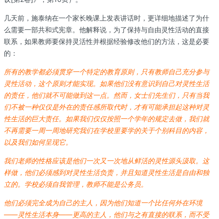
几天前，施泰纳在一个家长晚课上发表讲话时，更详细地描述了为什
么需要一部共和式宪章。他解释说，为了保持与自由灵性活动的直接
联系，如果教师要保持灵活性并根据经验修改他们的方法，这是必要
的：
所有的教学都必须贯穿一个特定的教育原则，只有教师自己充分参与
灵性活动，这个原则才能实现。如果他们没有意识到自己对灵性生活
的责任，他们就不可能做到这一点。然而，女士们先生们，只有当我
们不被一种仅仅是外在的责任感所取代时，才有可能承担起这种对灵
性生活的巨大责任。如果我们仅仅按照一个学年的规定去做，我们就
不再需要一周一周地研究我们在学校里要学的关于个别科目的内容，
以及我们如何呈现它。
我们老师的性格应该是他们一次又一次地从鲜活的灵性源头汲取。这
样做，他们必须感到对灵性生活负责，并且知道灵性生活是自由和独
立的。学校必须自我管理，教师不能是公务员。
他们必须完全成为自己的主人，因为他们知道一个比任何外在环境
——灵性生活本身——更高的主人，他们与之有直接的联系，而不受