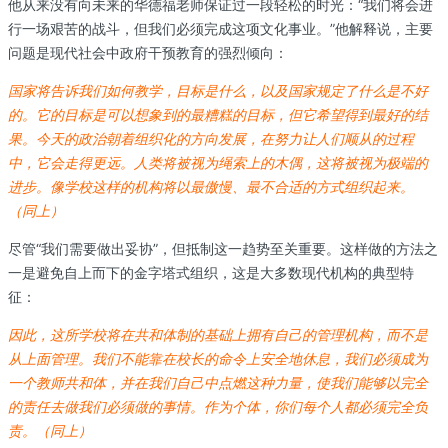
他从来没有向未来的华德福老师保证过一段轻松的时光：“我们将会进
行一场艰苦的战斗，但我们必须完成这项文化事业。”他解释说，主要
问题是现代社会中政府干预教育的强烈倾向：
国家将告诉我们如何教学，目标是什么，以及国家规定了什
么是不好
的。它的目标是可以想象到的最糟糕的目标，但它
希望得到最好的结
果。今天的政治朝着组织化的方向发展，
在努力让人们顺从的过程
中，它会走得更远。人类将被视为
绳索上的木偶，这将被视为极端的
进步。像学校这样的机构
将以最傲慢、最不合适的方式组织起来。
（同上）
尽管“我们需要做出妥协”，但抵制这一趋势至关重要。这样做的方法之
一是避免自上而下的金字塔式组织，这是大多数现代机构的典型特
征：
因此，这所学校将在共和体制的基础上拥有自己的管理机构，而不是
从上面管理。我们不能靠在校长的命令上安全地休息，我们必须成为
一个教师共和体，并在我们自己中点燃这种力量，使我们能够以完全
的责任去做我们必须做的事情。作为个体，你们每个人都必须完全负
责。（同上）