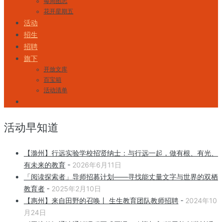
每周图志
花开星期五
活动
招生
招聘
旗下
开放文库
百宝箱
活动清单
活动早知道
【滁州】行远实验学校招贤纳士：与行远一起，做有根、有光、
有未来的教育
-
2026年6月11日
「阅读探索者」导师招募计划——寻找能丈量文字与世界的双栖
教育者
-
2025年2月10日
【惠州】来自田野的召唤丨 生生教育团队教师招聘
-
2024年10
月24日