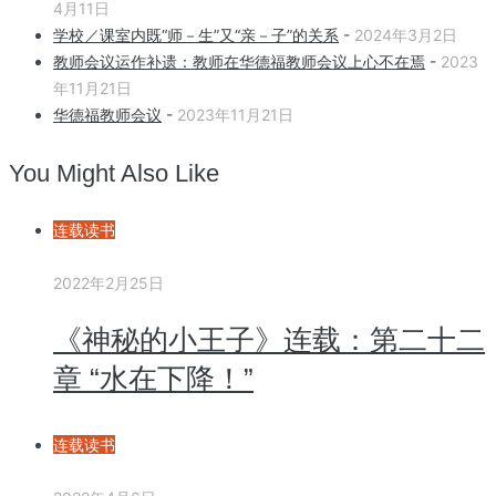
4月11日
学校／课室内既“师－生”又“亲－子”的关系
-
2024年3月2日
教师会议运作补遗：教师在华德福教师会议上心不在焉
-
2023
年11月21日
华德福教师会议
-
2023年11月21日
You Might Also Like
连载读书
2022年2月25日
《神秘的小王子》连载：第二十二
章 “水在下降！”
连载读书