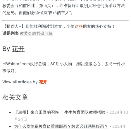
教委会（如前所述，第 5页），并准备好听取别人对他们所采取方法
的意见。但他们必须保持“自己的主人”。
【捐赠人+】您能顺利阅读到本文，全仗
这些
朋友的热心支持！
话题列表
教委会
教师
研习院
By
花开
HiWaldorf.com执行总编，80后小人物，愿以澄澈之心，去将一件小
事做好。
View all articles by
花开
相关文章
【惠州】来自田野的召唤丨 生生教育团队教师招聘
-
2024年10
月24日
为什么华德福教育倚重黑版画？教师必须画黑版画？
-
2024年