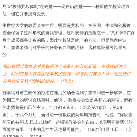
尽管“教师共和体制”过去是——现在仍然是——一种新的学校管理方
法，但它并非没有先例。
中世纪大学的教委会在性质上明显是共和的，在英国，牛津和剑桥教
委会保留了这种形式的自我管理。这种安排的危险在于，“共和体制”的
每个成员都各走各的路，因此学校缺乏统一的方法。但是施泰纳认
为，如果老师们对手头的任务有共同的理解，这种危险是可以避免
的：
我们将通过举办这种预备研讨会来取代校长的职责，在这种研讨会
上，我们将努力获得团结学校的精神。如果我们努力工作，这次研讨
会将会培养我们团结的精神。（同上）
施泰纳对君主政体的拒绝在随后的场合得到了重申和进一步解释。在
为期三周的研讨会结束时，他说，“教委会会议是共和式的对话，所有
的老师都是自己的主人。”（1919.9.8，《会议[第1卷]》，第38
页）。十八个月后，当讨论一份拟议的两年期报告时，他说，“你应该
和它的共和式-民主式组织一起强调教委会的自由，以表明即使我们的
可能性有限，自由的灵性生活也是可能的。”（1921年1月16日，《会
议[第2卷]》，第10页）。