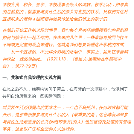
学校官员、校长、督学、学校理事会等人的调解。教学活动，如果真
的是独立的，就需要与灵性生活的源头有直接的联系。只有拥有这种
直接联系的老师才能把精神源泉传递给他们班上的孩子们……
在我们开始工作的这段时间里，我们每个月都仔细回顾我们的原则是
如何与孩子们一起工作的。在未来的几年里，一些事情将按照与往年
不同或更完整的观点来进行。这就是我们想要管理这所学校的方式
——从一个直接的、不受媒介影响的活动中，事实上，如果它来自精
神深处，就必须如此。（1921.1.13，《鲁道夫·施泰纳在华德福学
校》，第77-79页）
一、共和式自我管理的实践方面
在此之后不久，施泰纳访问了荷兰，在海牙的一次演讲中，他谈到了
共和自治所带来的一些实际问题：
对灵性生活必须提出的要求之一，一点也不乌托邦，任何时候都可能
开始，是那些积极参与灵性生活的人（最重要的是，这意味着那些参
与灵性生活最重要的公共领域[即教育]的人）也应被委托处理所有管理
事务，这是以广泛和全面的方式进行的。