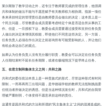
莱尔斯除了教学活动之外，还专注于教师要完成的管理任务，他强调
共和体制的做法不能与不愿意赋予有关教师权力相协调。指派一项任
务来承担特定的管理责任是由教师委员会做出的决定；这本质上是一
个民主问题，尽管教委会成员需要考虑特定个体是否适合所从事的工
作。但是，一旦授权下达，教委会成员需要通过接受和支持任务负责
人做出的决定来增强其权能，即使他们不同意这些决定。另一方面，
任务负责人必须在作出决定之前咨询所有可能受影响的人，并让他们
有机会表达自己的观点。
如果认为任务负责人没有充分履行职责，教委会可以决定在任务负责
人任期结束时不延长任务期限，或者在极端情况下提早终止任务。
五、在君主制和集体主义之间：共和之路
共和式的委任统治本质上是一种贵族式的形式，尽管这种形式有时间
限制，一而再再而三出现问题，是华德福学校的教师无法抵制挑战委
任统治者所做决定的诱惑。但是当这种情况发生时，共和式的自我管
理被严重削弱，个体变得不愿意承担这样的责任。
这通常是因共和式的方法和所谓的“民主集体主义”之间的混淆造成的。