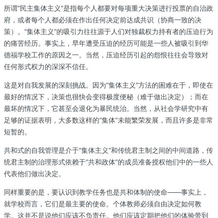
所谓“民主集体主义”是指每个人都要对每项重大决策进行投票的自治政
府，或者每个人都必须在作出任何决定前达成共识（协商一致的决
策）。“集体主义”的吸引力往往源于人们对独裁权力持有者的压迫行为
的痛苦经历。事实上，早年遭受压迫的经历可能是一些人被吸引到华
德福学校工作的原因之一。当然，压迫经历引起的怨恨往往会导致对
任何形式权力的深深不信任。
这是对自我发展的深刻挑战。因为“集体主义”方法的困难在于，即使在
最好的情况下，决策也很快会变得极度便秘（难于做出决定）；而在
最坏的情况下，它甚至会退化为暴民统治。当然，从社会学研究中有
足够的证据表明，大多数这样的“集体”未能繁荣发展，而且许多是非常
短暂的。
共和式的自我管理是介于“集体主义”和传统君主制之间的中间道路，传
统君主制的治理形式依赖于“共和政体”的成员准备授权他们中的一些人
代表他们做出决定。
同样重要的是，要认识到教学任务也是共和体制的使命——事实上，
就学校而言，它们是最主要的使命。个体教师必须自由决定如何教
学。这并不是说他们应该不负责任。他们应该定期把他们的体验带到