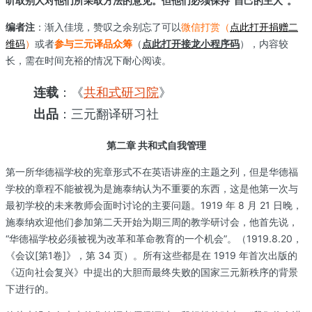
听取别人对他们所采取方法的意见。但他们必须保持“自己的主人”。
编者注
：渐入佳境，赞叹之余别忘了可以
微信打赏（
点此打开捐赠二
维码
）
或者
参与三元译品众筹
（
点此打开接龙小程序码
），内容较
长，需在时间充裕的情况下耐心阅读。
连载
：《
共和式研习院
》
出品
：三元翻译研习社
第二章 共和式自我管理
第一所华德福学校的宪章形式不在英语讲座的主题之列，但是华德福
学校的章程不能被视为是施泰纳认为不重要的东西，这是他第一次与
最初学校的未来教师会面时讨论的主要问题。1919 年 8 月 21 日晚，
施泰纳欢迎他们参加第二天开始为期三周的教学研讨会，他首先说，
“华德福学校必须被视为改革和革命教育的一个机会”。（1919.8.20，
《会议[第1卷]》，第 34 页）。所有这些都是在 1919 年首次出版的
《迈向社会复兴》中提出的大胆而最终失败的国家三元新秩序的背景
下进行的。