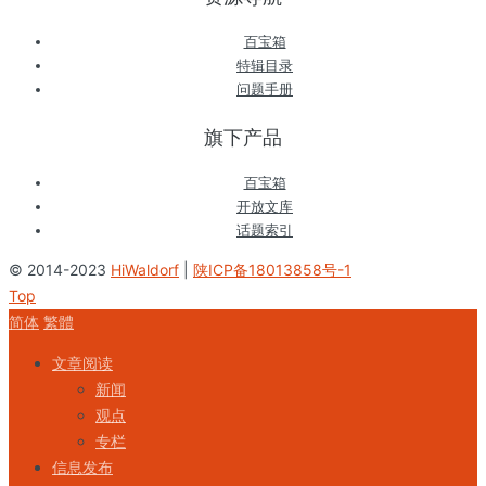
百宝箱
特辑目录
问题手册
旗下产品
百宝箱
开放文库
话题索引
© 2014-2023
HiWaldorf
|
陕ICP备18013858号-1
Top
简体
繁體
文章阅读
新闻
观点
专栏
信息发布