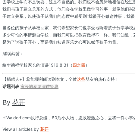
去学校上学而不是玩耍，这是不自然的。我们也不会愚昧地相信在经过
我们与孩子建立关系的方式，他们会在学校里做学习的事，就像他们兴
子建立关系，以使孩子从我们的态度中感受到“我很开心做这件事，我很
当各位的孩子从学校回家，我们希望家长们也享受地听着孩子分享学校
多少可怕的事情源自学校，而我们可以把教育做得不一样。我们知道，
是为了讨孩子开心，而是我们知道喜乐之心可以赋予孩子力量。
继续阅读：
给华德福学校家长的演讲1919.8.31（
四之四
）
【捐赠人+】您能顺利阅读到本文，全仗
这些
朋友的热心支持！
话题列表
家长
施泰纳
演讲
经典
By
花开
HiWaldorf.com执行总编，80后小人物，愿以澄澈之心，去将一件小
View all articles by
花开