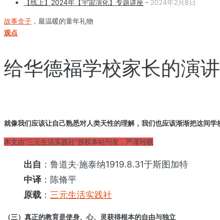
【线上】2024年【宇宙演化】专题讲座
-
2024年2月8日
故事盒子
，最温暖的童年礼物
观点
给华德福学校家长的演讲19
就像我们应该让自己熟悉对人类天性的理解，我们也应该渐渐把这间学
本文由“三元生活实践社”授权本站刊发，严谨转载
出自
：鲁道夫‧施泰纳1919.8.31于斯图加特
中译
：陈脩平
原载
：
三元生活实践社
（三）真正的教育是使身、心、灵获得根本的自由与独立