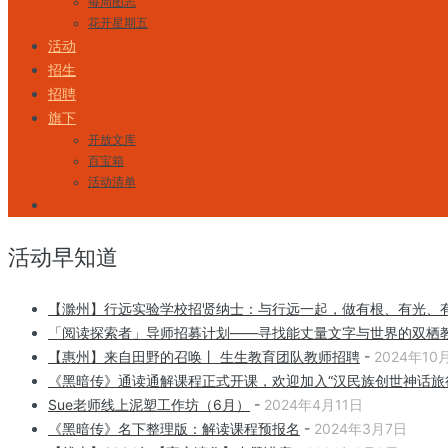
每周图志
花开星期五
活动
招生
招聘
旗下
开放文库
百宝箱
活动清单
活动早知道
【滁州】行远实验学校招贤纳士：与行远一起，做有根、有光、
「阅读探索者」导师招募计划——寻找能丈量文字与世界的双栖
【惠州】来自田野的召唤丨 生生教育团队教师招聘
-
2024年10
《黑暗传》通读通解课程正式开课，欢迎加入“汉民族创世神话旅
Sue老师线上泥塑工作坊（6月）
-
2024年4月11日
《黑暗传》名下整理版：解读课程预报名
-
2024年3月7日