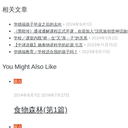
相关文章
华德福孩子毕业之后的去向
-
2024年9月1日
《黑暗传》通读通解课程正式开课，欢迎加入“汉民族创世神话旅
学校／课室内既“师－生”又“亲－子”的关系
-
2024年3月2日
【中译连载】施泰纳讲科学的起源 引言
-
2023年11月15日
华德福教育／学校适合我的孩子吗？
-
2023年9月11日
You Might Also Like
观点
2014年8月7日
2016年7月27日
食物森林(第1篇)
观点