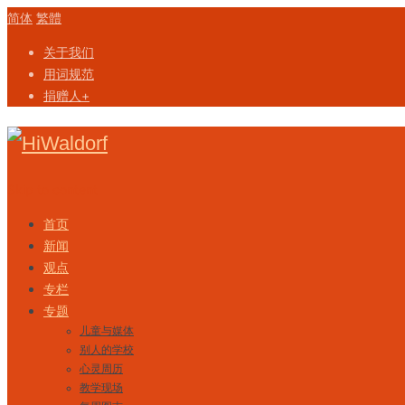
简体
繁體
关于我们
用词规范
捐赠人+
Skip to content
首页
新闻
观点
专栏
专题
儿童与媒体
别人的学校
心灵周历
教学现场