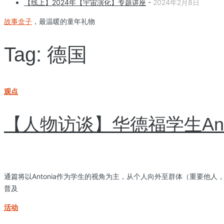
【线上】2024年【宇宙演化】专题讲座
-
2024年2月8日
故事盒子
，最温暖的童年礼物
Tag: 德国
观点
【人物访谈】华德福学生Ant
通篇将以Antonia作为学生的视角为主，从个人向外至群体（重要
普及
活动