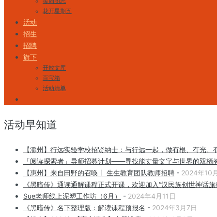
每周图志
花开星期五
活动
招生
招聘
旗下
开放文库
百宝箱
活动清单
活动早知道
【滁州】行远实验学校招贤纳士：与行远一起，做有根、有光、
「阅读探索者」导师招募计划——寻找能丈量文字与世界的双栖
【惠州】来自田野的召唤丨 生生教育团队教师招聘
-
2024年10
《黑暗传》通读通解课程正式开课，欢迎加入“汉民族创世神话旅
Sue老师线上泥塑工作坊（6月）
-
2024年4月11日
《黑暗传》名下整理版：解读课程预报名
-
2024年3月7日