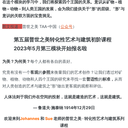
在这个模块的学习中，我们将探索四个王国的关系。意识从矿物 – 植
物 – 动物 – 到人类王国的发展，会为我们提供关于“形”的层级、“形”与
意识的关联方面的宝贵洞见。
图文投递：
普世之美 TAA-中国（
公众号
）
第五届普世之美转化性艺术与建筑初阶课程
2023年5月第三模块开始报名啦
为美？
为何美？
每个人都有各自的喜好。
究竟有没有一个
客观
的
参照
来衡量我们的艺术创作？让我们透过对矿
物、植物、动物和人四个王国的研究来寻找一套
普适性
的
标准，
从而
对人类创造的艺术与建筑‍‍之“形”做出更客观的观察和评估。
人体法则于我们外在空间的投射，这就是建造的艺术，这就是建筑。
— 鲁道夫·施泰纳 1914年12月29日
欢迎来到
Johannes
和
Sue
老师的
普世之美 · 转化性艺术与建筑系列
课程