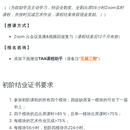
（
（为鼓励学员主动学习，特设全勤奖。全勤出席56小时Zoom实时
课程，并按时完成艺术作业，课程结束将获现金奖励。）
）
【 授 课 方 式 】
Zoom 云会议直播&视频回放复习（
课程结束后12个月有效
）
【 报 名 咨 询 】
添加下面微信
TAA课程助手
（请备注“
五届三期
”）
初阶结业证书要求
参加初阶课程的所有四个模块；因故缺席某一模块的可在下一届
补上；
四个模块的总出席课时>85％，且单一模块出席课时>75%；
每模块的艺术作业完成>75%；
每模块56小时，初阶四模块共224小时。