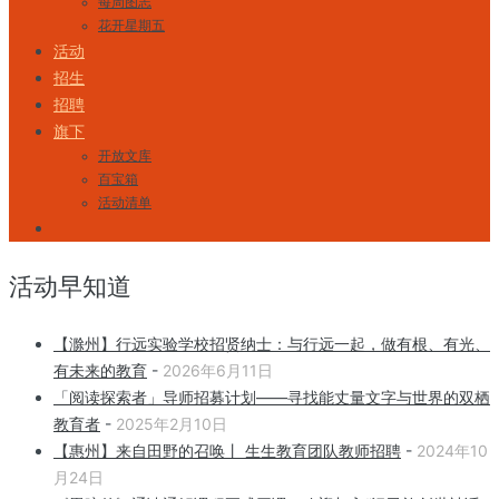
每周图志
花开星期五
活动
招生
招聘
旗下
开放文库
百宝箱
活动清单
活动早知道
【滁州】行远实验学校招贤纳士：与行远一起，做有根、有光、
有未来的教育
-
2026年6月11日
「阅读探索者」导师招募计划——寻找能丈量文字与世界的双栖
教育者
-
2025年2月10日
【惠州】来自田野的召唤丨 生生教育团队教师招聘
-
2024年10
月24日