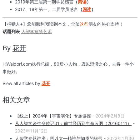
2019年第三届第一期学员感言
（
阅读
）
2017、18年第一、二届学员感言
（
阅读
）
【捐赠人+】您能顺利阅读到本文，全仗
这些
朋友的热心支持！
话题列表
人智学
建筑艺术
By
花开
HiWaldorf.com执行总编，80后小人物，愿以澄澈之心，去将一件小
事做好。
View all articles by
花开
相关文章
【线上】2024年【宇宙演化】专题讲座
-
2024年2月8日
从人智学谈生命传记01：前世经历到生命蓝图（20160111）
-
2023年11月12日
人智学专题讲座：四以太—精神与物质的纽带
-
2023年1月30