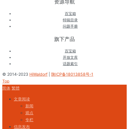
资源导航
百宝箱
特辑目录
问题手册
旗下产品
百宝箱
开放文库
话题索引
© 2014-2023
HiWaldorf
|
陕ICP备18013858号-1
Top
简体
繁體
文章阅读
新闻
观点
专栏
信息发布