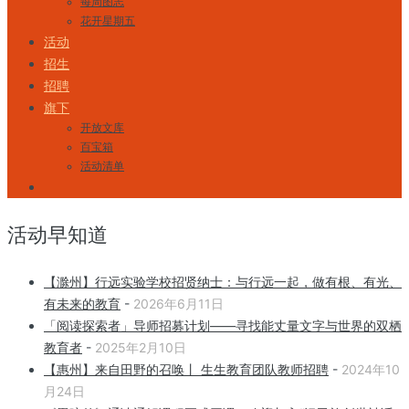
每周图志
花开星期五
活动
招生
招聘
旗下
开放文库
百宝箱
活动清单
活动早知道
【滁州】行远实验学校招贤纳士：与行远一起，做有根、有光、
有未来的教育
-
2026年6月11日
「阅读探索者」导师招募计划——寻找能丈量文字与世界的双栖
教育者
-
2025年2月10日
【惠州】来自田野的召唤丨 生生教育团队教师招聘
-
2024年10
月24日