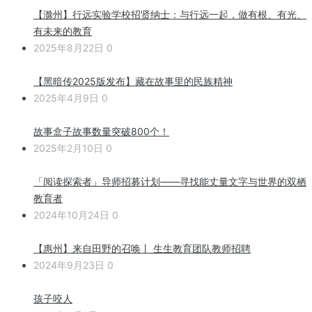
【滁州】行远实验学校招贤纳士：与行远一起，做有根、有光、
有未来的教育
2025年8月22日
0
【黑暗传2025版发布】藏在故事里的民族精神
2025年4月9日
0
故事盒子故事数量突破800个！
2025年2月10日
0
「阅读探索者」导师招募计划——寻找能丈量文字与世界的双栖
教育者
2024年10月24日
0
【惠州】来自田野的召唤丨 生生教育团队教师招聘
2024年9月23日
0
孩子咬人