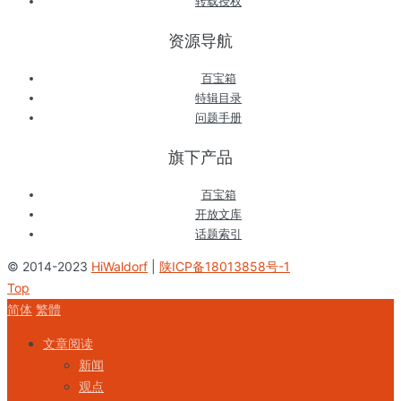
转载授权
资源导航
百宝箱
特辑目录
问题手册
旗下产品
百宝箱
开放文库
话题索引
© 2014-2023
HiWaldorf
|
陕ICP备18013858号-1
Top
简体
繁體
文章阅读
新闻
观点