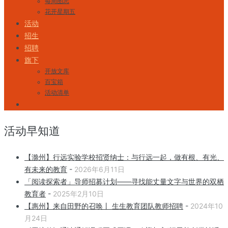
每周图志
花开星期五
活动
招生
招聘
旗下
开放文库
百宝箱
活动清单
活动早知道
【滁州】行远实验学校招贤纳士：与行远一起，做有根、有光、
有未来的教育
-
2026年6月11日
「阅读探索者」导师招募计划——寻找能丈量文字与世界的双栖
教育者
-
2025年2月10日
【惠州】来自田野的召唤丨 生生教育团队教师招聘
-
2024年10
月24日