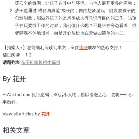
暖安全的氛围，让孩子在其中与环境、与他人展开更多的互动；
孩子是通过“模仿与典范”成长的，自由想象游戏，能发展孩子的
创造能量，能滋养孩子的是周围成人有意识有目的的工作。当孩
子在玩耍或工作的时候，我们做什么呢？不是坐在旁边看着，或
者喋喋不休地指导，而是开心放松地在旁做些简单的手工。
【捐赠人+】您能顺利阅读到本文，全仗
这些
朋友的热心支持！
翻页阅读：
1
2
话题列表
亲子班
家长
招生
福州
By
花开
HiWaldorf.com执行总编，80后小人物，愿以澄澈之心，去将一件小
事做好。
View all articles by
花开
相关文章