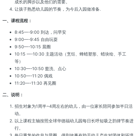
成长的脚步以及他们的需要。
让孩子熟悉幼儿园的节奏，为今后入园做准备.
一、课程流程：
8:45—-9:00 到达，问早安
9:00—-9:45 自由玩耍
9:50—-10:15 晨圈
10:15 —-10:30 主题活动（烹饪、蜂蜡塑形、蜡块绘、手工
等）
10:30—-10:50 盥洗、点心
10:50—-11:20 偶戏
11:20—-11:30 再见圈
二、说明：
招生对象为1周半~4周左右的幼儿，由一位家长陪同参加半日活
动。
以上课程主轴按照全球华德福幼儿园每日长呼短吸之韵律节奏进
行。
每日重复的作息与晨圈，偶剧故事有助于幼儿产生对团体和环境