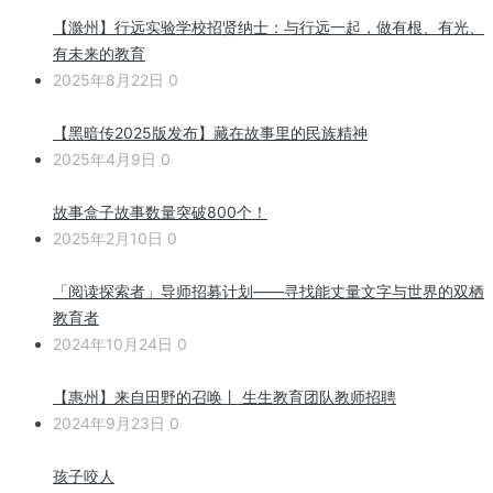
【滁州】行远实验学校招贤纳士：与行远一起，做有根、有光、
有未来的教育
2025年8月22日
0
【黑暗传2025版发布】藏在故事里的民族精神
2025年4月9日
0
故事盒子故事数量突破800个！
2025年2月10日
0
「阅读探索者」导师招募计划——寻找能丈量文字与世界的双栖
教育者
2024年10月24日
0
【惠州】来自田野的召唤丨 生生教育团队教师招聘
2024年9月23日
0
孩子咬人