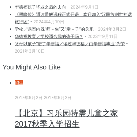
华德福孩子毕业之后的去向
-
2024年9月1日
《黑暗传》通读通解课程正式开课，欢迎加入“汉民族创世神话
旅行团”
-
2024年4月19日
学校／课室内既“师－生”又“亲－子”的关系
-
2024年3月2日
华德福教育／学校适合我的孩子吗？
-
2023年9月11日
父母以孩子“进了华德福／读过华德福／由华德福毕业”为荣
-
2021年3月10日
You Might Also Like
招生
2017年6月2日
2017年6月2日
【北京】习乐园特需儿童之家
2017秋季入学招生