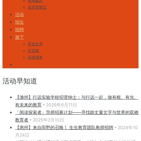
每周图志
花开星期五
活动
招生
招聘
旗下
开放文库
百宝箱
活动清单
活动早知道
【滁州】行远实验学校招贤纳士：与行远一起，做有根、有光、
有未来的教育
-
2026年6月11日
「阅读探索者」导师招募计划——寻找能丈量文字与世界的双栖
教育者
-
2025年2月10日
【惠州】来自田野的召唤丨 生生教育团队教师招聘
-
2024年10
月24日