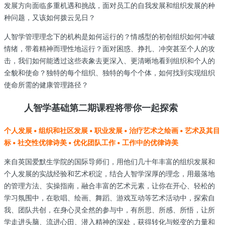
发展方向面临多重机遇和挑战，面对员工的自我发展和组织发展的种
种问题，又该如何拨云见日？
人智学管理理念下的机构是如何运行的？情感型的初创组织如何冲破
情绪，带着精神而理性地运行？面对困惑、挣扎、冲突甚至个人的攻
击，我们如何能透过这些表象去更深入、更清晰地看到组织和个人的
全貌和使命？独特的每个组织、独特的每个个体，如何找到实现组织
使命所需的健康管理路径？
人智学基础第二期课程将带你一起探索
个人发展 • 组织和社区发展 • 职业发展 • 治疗艺术之绘画 • 艺术及其目
标 • 社交性优律诗美 • 优化团队工作 • 工作中的优律诗美
来自英国爱默生学院的国际导师们，用他们几十年丰富的组织发展和
个人发展的实战经验和艺术积淀，结合人智学深厚的理念，用最落地
的管理方法、实操指南，融合丰富的艺术元素，让你在开心、轻松的
学习氛围中，在歌唱、绘画、舞蹈、游戏互动等艺术活动中，探索自
我、团队共创，在身心灵全然的参与中，有所思、所感、所悟，让所
学走进头脑、流进心田、潜入精神的深处，获得转化与蜕变的力量和