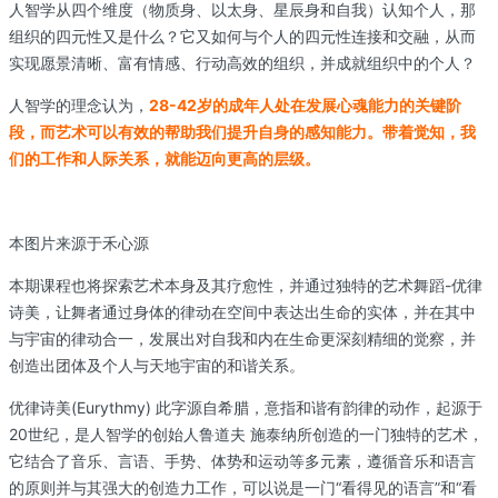
人智学从四个维度（物质身、以太身、星辰身和自我）认知个人，那
组织的四元性又是什么？它又如何与个人的四元性连接和交融，从而
实现愿景清晰、富有情感、行动高效的组织，并成就组织中的个人？
人智学的理念认为，
28-42岁的成年人处在发展心魂能力的关键阶
段，而艺术可以有效的帮助我们提升自身的感知能力。带着觉知，我
们的工作和人际关系，就能迈向更高的层级。
本图片来源于禾心源
本期课程也将探索艺术本身及其疗愈性，并通过独特的艺术舞蹈-优律
诗美，让舞者通过身体的律动在空间中表达出生命的实体，并在其中
与宇宙的律动合一，发展出对自我和内在生命更深刻精细的觉察，并
创造出团体及个人与天地宇宙的和谐关系。
优律诗美(Eurythmy) 此字源自希腊，意指和谐有韵律的动作，起源于
20世纪，是人智学的创始人鲁道夫 施泰纳所创造的一门独特的艺术，
它结合了音乐、言语、手势、体势和运动等多元素，遵循音乐和语言
的原则并与其强大的创造力工作，可以说是一门“看得见的语言”和“看