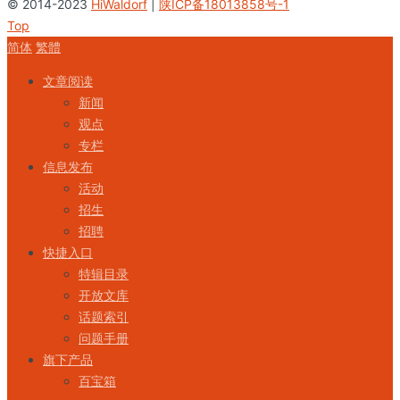
© 2014-2023
HiWaldorf
|
陕ICP备18013858号-1
Top
简体
繁體
文章阅读
新闻
观点
专栏
信息发布
活动
招生
招聘
快捷入口
特辑目录
开放文库
话题索引
问题手册
旗下产品
百宝箱