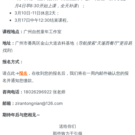
月4日早8:30开始上课，全天补课
）；
3月10日-11日休息2天；
3月17日中午12:30结束课程。
课程地点：
广州自然童年工作室
地址：
广州市番禺区金山大道农科基地（
导航搜索“天篷西餐厅”更容易
找到
）
报名方式：
请点此→
报名
，在收到您的报名后，我们将在一周内邮件确认您的报
名并通知您缴款。
咨询电话：
18026296922 张老师
邮箱：
zirantongnian@126.com
期待年后与您相见～
送给你们
那些致力于引领