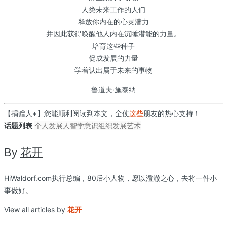
人类未来工作的人们
释放你内在的心灵潜力
并因此获得唤醒他人内在沉睡潜能的力量。
培育这些种子
促成发展的力量
学着认出属于未来的事物
鲁道夫·施泰纳
【捐赠人+】您能顺利阅读到本文，全仗
这些
朋友的热心支持！
话题列表
个人发展
人智学
意识
组织发展
艺术
By
花开
HiWaldorf.com执行总编，80后小人物，愿以澄澈之心，去将一件小
事做好。
View all articles by
花开