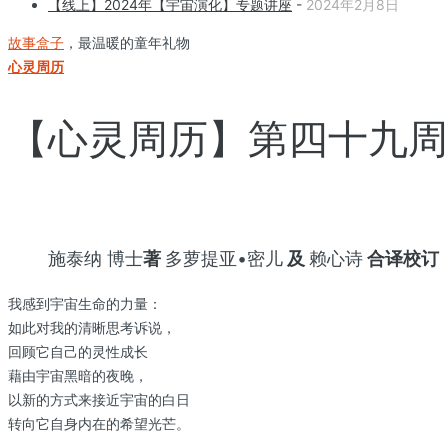
【线上】2024年【宇宙演化】专题讲座
-
2024年2月8日
故事盒子
，最温暖的童年礼物
心灵周历
【心灵周历】第四十九周：
施泰纳 博士
著
多萝提亚•密儿
及
赖心诗
合译校订
我感到宇宙生命的力量：
如此对我的清晰思考诉说，
回顾它自己的灵性成长
藉由宇宙黑暗的夜晚，
以新的方式来接近宇宙的白日
转向它自身内在的希望光芒。