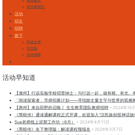
每周图志
花开星期五
活动
招生
招聘
旗下
开放文库
百宝箱
活动清单
活动早知道
【滁州】行远实验学校招贤纳士：与行远一起，做有根、有光、
「阅读探索者」导师招募计划——寻找能丈量文字与世界的双栖
【惠州】来自田野的召唤丨 生生教育团队教师招聘
-
2024年10
《黑暗传》通读通解课程正式开课，欢迎加入“汉民族创世神话旅
Sue老师线上泥塑工作坊（6月）
-
2024年4月11日
《黑暗传》名下整理版：解读课程预报名
-
2024年3月7日