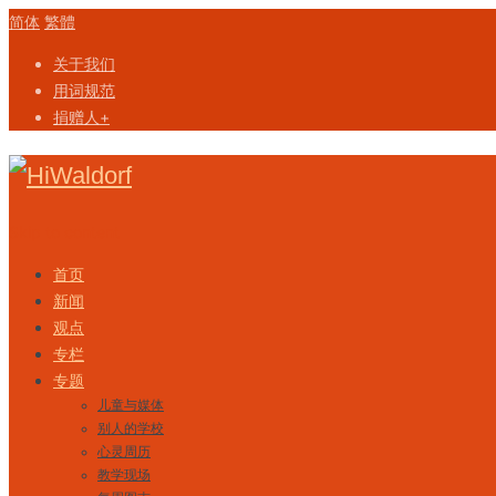
简体
繁體
关于我们
用词规范
捐赠人+
Skip to content
首页
新闻
观点
专栏
专题
儿童与媒体
别人的学校
心灵周历
教学现场