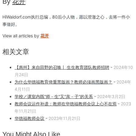
By
花开
HiWaldorf.com执行总编，80后小人物，愿以澄澈之心，去将一件小
事做好。
View all articles by
花开
相关文章
【惠州】来自田野的召唤丨 生生教育团队教师招聘
-
2024年10
月24日
为什么华德福教育倚重黑版画？教师必须画黑版画？
-
2024年
4月11日
学校／课室内既“师－生”又“亲－子”的关系
-
2024年3月2日
教师会议运作补遗：教师在华德福教师会议上心不在焉
-
2023
年11月21日
华德福教师会议
-
2023年11月21日
You Might Also Like