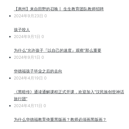
【惠州】来自田野的召唤丨 生生教育团队教师招聘
2024年9月23日
0
孩子咬人
2024年9月1日
0
为什么“允许孩子『以自己的速度』观察”那么重要
2024年9月1日
0
华德福孩子毕业之后的去向
2024年4月19日
0
《黑暗传》通读通解课程正式开课，欢迎加入“汉民族创世神话
旅行团”
2024年4月11日
0
为什么华德福教育倚重黑版画？教师必须画黑版画？