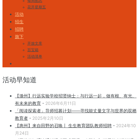
每周图志
花开星期五
活动
招生
招聘
旗下
开放文库
百宝箱
活动清单
活动早知道
【滁州】行远实验学校招贤纳士：与行远一起，做有根、有光、
有未来的教育
-
2026年6月11日
「阅读探索者」导师招募计划——寻找能丈量文字与世界的双栖
教育者
-
2025年2月10日
【惠州】来自田野的召唤丨 生生教育团队教师招聘
-
2024年10
月24日