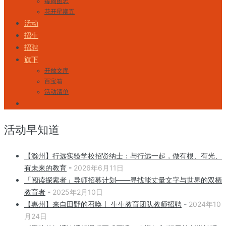
每周图志
花开星期五
活动
招生
招聘
旗下
开放文库
百宝箱
活动清单
活动早知道
【滁州】行远实验学校招贤纳士：与行远一起，做有根、有光、
有未来的教育
-
2026年6月11日
「阅读探索者」导师招募计划——寻找能丈量文字与世界的双栖
教育者
-
2025年2月10日
【惠州】来自田野的召唤丨 生生教育团队教师招聘
-
2024年10
月24日