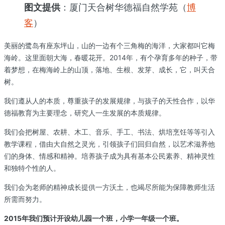
图文提供
：厦门天合树华德福自然学苑（
博
客
）
美丽的鹭岛有座东坪山，山的一边有个三角梅的海洋，大家都叫它梅
海岭。这里面朝大海，春暖花开。2014年，有个孕育多年的种子，带
着梦想，在梅海岭上的山顶，落地、生根、发芽、成长，它，叫天合
树。
我们遵从人的本质，尊重孩子的发展规律，与孩子的天性合作，以华
德福教育为主要理念，研究人一生发展的本质规律。
我们会把树屋、农耕、木工、音乐、手工、书法、烘培烹饪等等引入
教学课程，借由大自然之灵光，引领孩子们回归自然，以艺术滋养他
们的身体、情感和精神。培养孩子成为具有基本公民素养、精神灵性
和独特个性的人。
我们会为老师的精神成长提供一方沃土，也竭尽所能为保障教师生活
所需而努力。
2015年我们预计开设幼儿园一个班，小学一年级一个班。