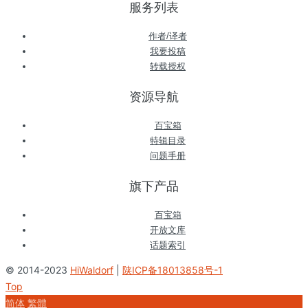
服务列表
作者/译者
我要投稿
转载授权
资源导航
百宝箱
特辑目录
问题手册
旗下产品
百宝箱
开放文库
话题索引
© 2014-2023
HiWaldorf
|
陕ICP备18013858号-1
Top
简体
繁體