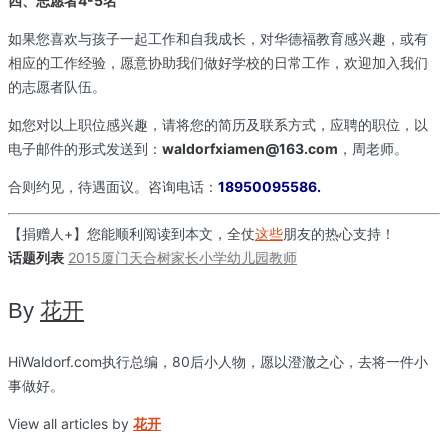
四、志愿者4-5名
如果您喜欢与孩子一起工作和自我成长，对华德福教育感兴趣，或有
相应的工作经验，愿意协助我们做好学校的日常工作，欢迎加入我们
的志愿者队伍。
如您对以上职位感兴趣，请将您的简历及联系方式，应聘的职位，以
电子邮件的形式发送到：
waldorfxiamen@163.com
，周老师。
合则约见，待遇面议。咨询电话：
18950095586.
【捐赠人+】您能顺利阅读到本文，全仗
这些
朋友的热心支持！
话题列表
2015
厦门
天合树
家长
小学
幼儿园
教师
By
花开
HiWaldorf.com执行总编，80后小人物，愿以澄澈之心，去将一件小
事做好。
View all articles by
花开