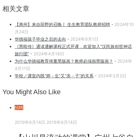
相关文章
【惠州】来自田野的召唤丨 生生教育团队教师招聘
-
2024年10
月24日
华德福孩子毕业之后的去向
-
2024年9月1日
《黑暗传》通读通解课程正式开课，欢迎加入“汉民族创世神话
旅行团”
-
2024年4月19日
为什么华德福教育倚重黑版画？教师必须画黑版画？
-
2024年
4月11日
学校／课室内既“师－生”又“亲－子”的关系
-
2024年3月2日
You Might Also Like
招聘
2019年9月14日
2019年9月14日