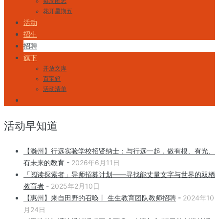
每周图志
花开星期五
活动
招生
招聘
旗下
开放文库
百宝箱
活动清单
活动早知道
【滁州】行远实验学校招贤纳士：与行远一起，做有根、有光、
有未来的教育
-
2026年6月11日
「阅读探索者」导师招募计划——寻找能丈量文字与世界的双栖
教育者
-
2025年2月10日
【惠州】来自田野的召唤丨 生生教育团队教师招聘
-
2024年10
月24日