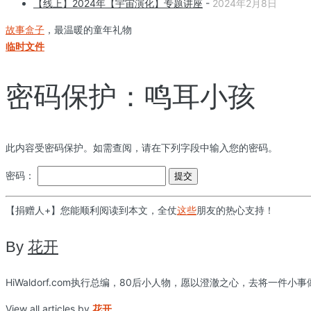
【线上】2024年【宇宙演化】专题讲座
-
2024年2月8日
故事盒子
，最温暖的童年礼物
临时文件
密码保护：鸣耳小孩
此内容受密码保护。如需查阅，请在下列字段中输入您的密码。
密码：
【捐赠人+】您能顺利阅读到本文，全仗
这些
朋友的热心支持！
By
花开
HiWaldorf.com执行总编，80后小人物，愿以澄澈之心，去将一件小
View all articles by
花开