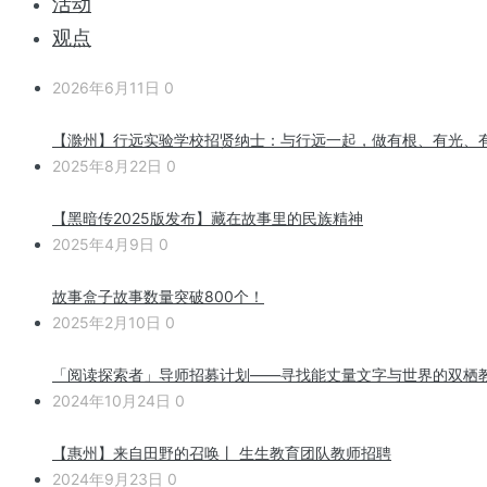
活动
观点
2026年6月11日
0
【滁州】行远实验学校招贤纳士：与行远一起，做有根、有光、
2025年8月22日
0
【黑暗传2025版发布】藏在故事里的民族精神
2025年4月9日
0
故事盒子故事数量突破800个！
2025年2月10日
0
「阅读探索者」导师招募计划——寻找能丈量文字与世界的双栖
2024年10月24日
0
【惠州】来自田野的召唤丨 生生教育团队教师招聘
2024年9月23日
0