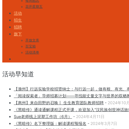
每周图志
花开星期五
活动
招生
招聘
旗下
开放文库
百宝箱
活动清单
活动早知道
【滁州】行远实验学校招贤纳士：与行远一起，做有根、有光、
「阅读探索者」导师招募计划——寻找能丈量文字与世界的双栖
【惠州】来自田野的召唤丨 生生教育团队教师招聘
-
2024年10
《黑暗传》通读通解课程正式开课，欢迎加入“汉民族创世神话旅
Sue老师线上泥塑工作坊（6月）
-
2024年4月11日
《黑暗传》名下整理版：解读课程预报名
-
2024年3月7日