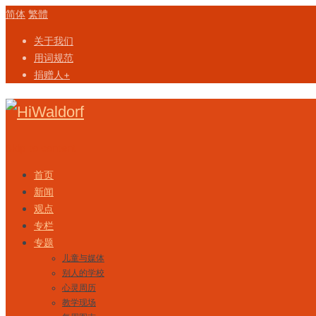
简体
繁體
关于我们
用词规范
捐赠人+
Skip to content
首页
新闻
观点
专栏
专题
儿童与媒体
别人的学校
心灵周历
教学现场