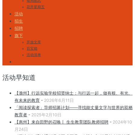
每周图志
花开星期五
活动
招生
招聘
旗下
开放文库
百宝箱
活动清单
活动早知道
【滁州】行远实验学校招贤纳士：与行远一起，做有根、有光、
有未来的教育
-
2026年6月11日
「阅读探索者」导师招募计划——寻找能丈量文字与世界的双栖
教育者
-
2025年2月10日
【惠州】来自田野的召唤丨 生生教育团队教师招聘
-
2024年10
月24日