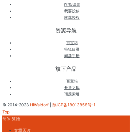
作者/译者
我要投稿
转载授权
资源导航
百宝箱
特辑目录
问题手册
旗下产品
百宝箱
开放文库
话题索引
© 2014-2023
HiWaldorf
|
陕ICP备18013858号-1
Top
简体
繁體
文章阅读